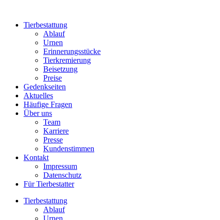
Zum
Inhalt
Tierbestattung
wechseln
Ablauf
Urnen
Erinnerungsstücke
Tierkremierung
Beisetzung
Preise
Gedenkseiten
Aktuelles
Häufige Fragen
Über uns
Team
Karriere
Presse
Kundenstimmen
Kontakt
Impressum
Datenschutz
Für Tierbestatter
Tierbestattung
Ablauf
Urnen