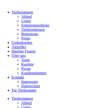
Zum
Inhalt
Tierbestattung
wechseln
Ablauf
Urnen
Erinnerungsstücke
Tierkremierung
Beisetzung
Preise
Gedenkseiten
Aktuelles
Häufige Fragen
Über uns
Team
Karriere
Presse
Kundenstimmen
Kontakt
Impressum
Datenschutz
Für Tierbestatter
Tierbestattung
Ablauf
Urnen