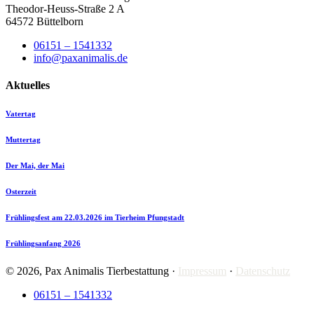
Theodor-Heuss-Straße 2 A
64572 Büttelborn
06151 – 1541332
info@paxanimalis.de
Aktuelles
Vatertag
Muttertag
Der Mai, der Mai
Osterzeit
Frühlingsfest am 22.03.2026 im Tierheim Pfungstadt
Frühlingsanfang 2026
© 2026, Pax Animalis Tierbestattung ·
Impressum
·
Datenschutz
06151 – 1541332