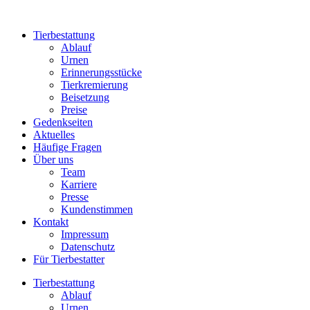
Zum
Inhalt
Tierbestattung
wechseln
Ablauf
Urnen
Erinnerungsstücke
Tierkremierung
Beisetzung
Preise
Gedenkseiten
Aktuelles
Häufige Fragen
Über uns
Team
Karriere
Presse
Kundenstimmen
Kontakt
Impressum
Datenschutz
Für Tierbestatter
Tierbestattung
Ablauf
Urnen